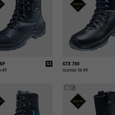
 XP
S3
GTX 780
6-49
rozmiar 36-49