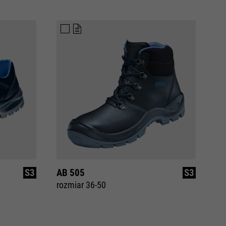
S3
AB 505
S3
rozmiar 36-50