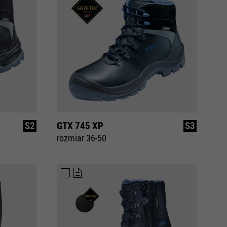
S2
GTX 745 XP
S3
rozmiar 36-50