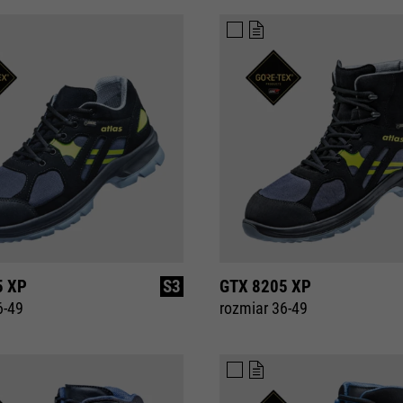
5 XP
S3
GTX 8205 XP
6-49
rozmiar 36-49