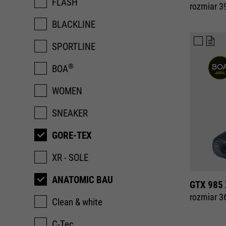
FLASH
rozmiar 3
BLACKLINE
SPORTLINE
®
BOA
WOMEN
SNEAKER
GORE-TEX
XR - SOLE
ANATOMIC BAU
GTX 985 
rozmiar 3
Clean & white
C-Tec