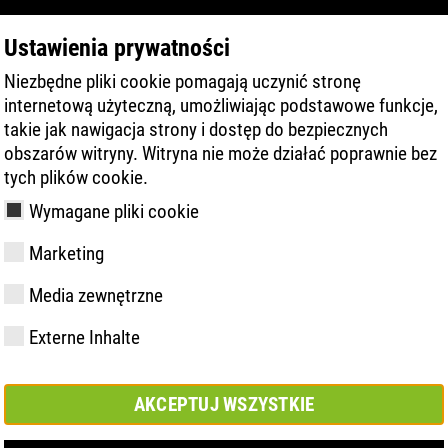
Ustawienia prywatności
Niezbędne pliki cookie pomagają uczynić stronę
PRODUKT
TECHNOLOGIA
SERWIS
internetową użyteczną, umożliwiając podstawowe funkcje,
takie jak nawigacja strony i dostęp do bezpiecznych
obszarów witryny. Witryna nie może działać poprawnie bez
tych plików cookie.
Wymagane pliki cookie
NOWOŚĆ
Marketing
Media zewnętrzne
y
ries
chnologia
Członkostwo i
FAST Series
Materiały
Kontakt
Wartości
FLASH Serie
Know-How
Targi
Externe Inhalte
partnerstwa
AKCEPTUJ WSZYSTKIE