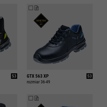
S3
GTX 563 XP
S3
rozmiar 36-49