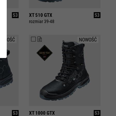
XT EXTRAGUARD
S3
XT 510 GTX
S3
Inside
rozmiar 39-48
NOWOŚĆ
NOWOŚĆ
U
S3
XT 1000 GTX
S3