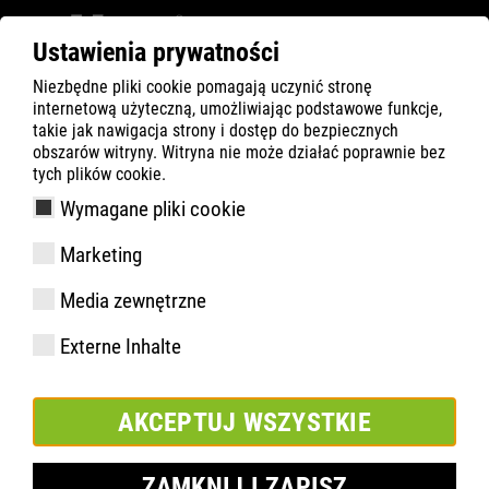
Ustawienia prywatności
Niezbędne pliki cookie pomagają uczynić stronę
ATLAS
Technologia
Materiały
internetową użyteczną, umożliwiając podstawowe funkcje,
RUNNER SERIES
RUNNER S1P
takie jak nawigacja strony i dostęp do bezpiecznych
obszarów witryny. Witryna nie może działać poprawnie bez
tych plików cookie.
Wymagane pliki cookie
Marketing
Media zewnętrzne
Externe Inhalte
AKCEPTUJ WSZYSTKIE
RUNNER S1P
ZAMKNIJ I ZAPISZ