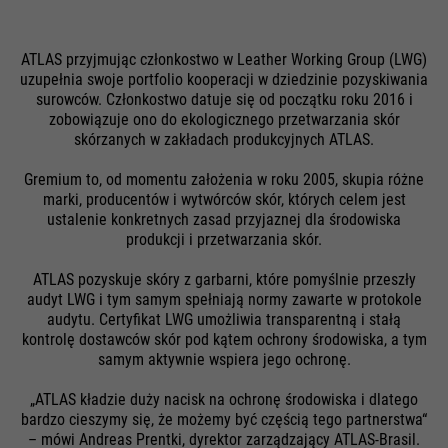
wysyłanych przez przegladarki
i wizyt. Jest aktualizowany za
Cel
do witryn Google. Zawiera
Cel
każdym razem, gdy dane są
unikalny identyfikator, którego
ATLAS przyjmując członkostwo w Leather Working Group (LWG)
wysyłane do Google Analytics.
Google używa do zapisywania
uzupełnia swoje portfolio kooperacji w dziedzinie pozyskiwania
Nazwa
be_typo_user
preferowanych ustawień i innych
surowców. Członkostwo datuje się od początku roku 2016 i
zobowiązuje ono do ekologicznego przetwarzania skór
informacji, np. preferowany język
Dostawca
TYPO3
skórzanych w zakładach produkcyjnych ATLAS.
itp.
Nazwa
__utmc
Gremium to, od momentu założenia w roku 2005, skupia różne
Żywotność
Czas trwania sesji
marki, producentów i wytwórców skór, których celem jest
Dostawca
Google Analytics
ustalenie konkretnych zasad przyjaznej dla środowiska
Ten plik cookie informuje
produkcji i przetwarzania skór.
Nazwa
1P_JAR
witrynę, czy użytkownik jest
Żywotność
Czas trwania sesji
Cel
zalogowany do panelu Typo3 i
ATLAS pozyskuje skóry z garbarni, które pomyślnie przeszły
Dostawca
Google
W przeszłości ten plik cookie był
ma prawa do zarządzania nim.
audyt LWG i tym samym spełniają normy zawarte w protokole
audytu. Certyfikat LWG umożliwia transparentną i stałą
używany w połączeniu z plikiem
Żywotność
1 miesiąc
kontrolę dostawców skór pod kątem ochrony środowiska, a tym
Cel
cookie __utmb w celu ustalenia,
samym aktywnie wspiera jego ochronę.
czy użytkownik był na nowej
Cel
Korzystanie z Google
sesji / wizycie.
Nazwa
cookie_optin
„ATLAS kładzie duży nacisk na ochronę środowiska i dlatego
bardzo cieszymy się, że możemy być częścią tego partnerstwa“
– mówi Andreas Prentki, dyrektor zarządzający ATLAS-Brasil.
Dostawca
Sgalinski