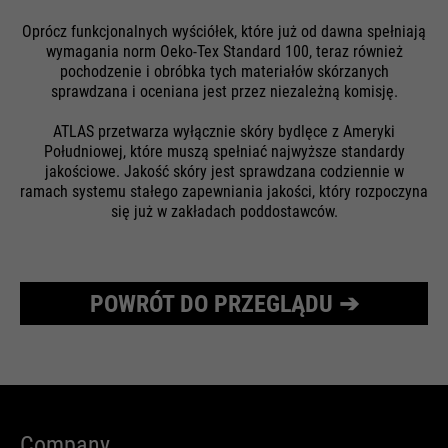
Oprócz funkcjonalnych wyściółek, które już od dawna spełniają
Nazwa
HSID
Żywotność
1 miesiąc
Nazwa
__utmz
wymagania norm Oeko-Tex Standard 100, teraz również
pochodzenie i obróbka tych materiałów skórzanych
Dostawca
Google
Przechowuje status zgody
Dostawca
Google Analytics
sprawdzana i oceniana jest przez niezależną komisję.
Cel
użytkownika na pliki cookie w
Żywotność
Czas trwania sesji
ATLAS przetwarza wyłącznie skóry bydlęce z Ameryki
bieżącej domenie.
Żywotność
6 miesięcy
Południowej, które muszą spełniać najwyższe standardy
Google wykorzystuje tak zwane
jakościowe. Jakość skóry jest sprawdzana codziennie w
Zawiera informację na temat
Cel
pliki cookie SID i HSID, które
ramach systemu stałego zapewniania jakości, który rozpoczyna
źródeł odwiedzin.
się już w zakładach poddostawców.
rejestrują identyfikator konta
Google i ostatnie logowanie
użytkownika w cyfrowo
podpisanej i zaszyfrowanej
Cel
POWRÓT DO PRZEGLĄDU ➔
Nazwa
__utmt
formie. Połączenie tych dwóch
plików cookie umożliwia Google
Dostawca
Google Analytics
blokowanie wielu rodzajów
ataków. Na przykład próby
Żywotność
10 minut
kradzieży informacji z formularzy
można zatrzymać.
Służy do ograniczenia liczby
Company