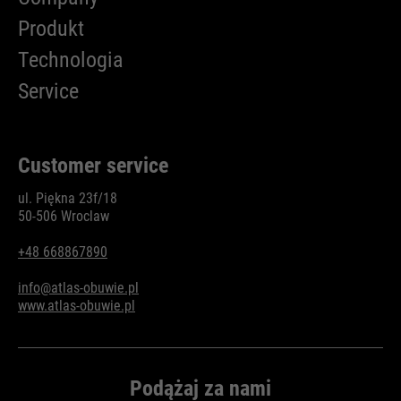
Cel
żądań.
Produkt
Technologia
Service
Customer service
ul. Piękna 23f/18
50-506 Wroclaw
+48 668867890
info@atlas-obuwie.pl
www.atlas-obuwie.pl
Podążaj za nami