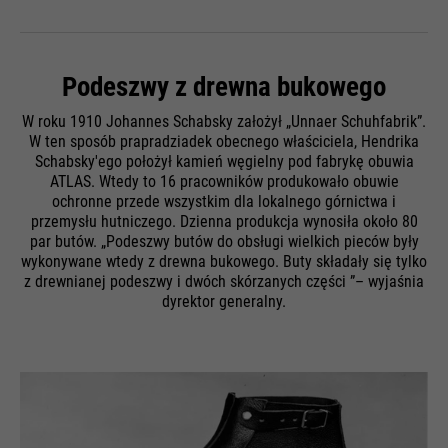
wysyłanych przez przegladarki
i wizyt. Jest aktualizowany za
Cel
do witryn Google. Zawiera
Cel
każdym razem, gdy dane są
unikalny identyfikator, którego
wysyłane do Google Analytics.
Google używa do zapisywania
Podeszwy z drewna bukowego
Nazwa
be_typo_user
preferowanych ustawień i innych
informacji, np. preferowany język
W roku 1910 Johannes Schabsky założył „Unnaer Schuhfabrik”.
Dostawca
TYPO3
W ten sposób prapradziadek obecnego właściciela, Hendrika
itp.
Nazwa
__utmc
Schabsky'ego położył kamień węgielny pod fabrykę obuwia
Żywotność
Czas trwania sesji
ATLAS. Wtedy to 16 pracowników produkowało obuwie
ochronne przede wszystkim dla lokalnego górnictwa i
Dostawca
Google Analytics
przemysłu hutniczego. Dzienna produkcja wynosiła około 80
Ten plik cookie informuje
par butów. „Podeszwy butów do obsługi wielkich pieców były
Nazwa
1P_JAR
witrynę, czy użytkownik jest
Żywotność
Czas trwania sesji
Cel
wykonywane wtedy z drewna bukowego. Buty składały się tylko
zalogowany do panelu Typo3 i
z drewnianej podeszwy i dwóch skórzanych części ”– wyjaśnia
Dostawca
Google
W przeszłości ten plik cookie był
ma prawa do zarządzania nim.
dyrektor generalny.
używany w połączeniu z plikiem
Żywotność
1 miesiąc
Cel
cookie __utmb w celu ustalenia,
czy użytkownik był na nowej
Cel
Korzystanie z Google
sesji / wizycie.
Nazwa
cookie_optin
Dostawca
Sgalinski