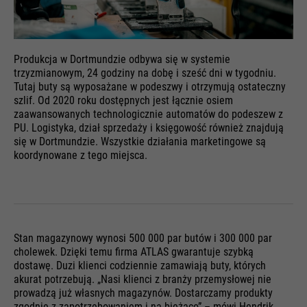
Produkcja w Dortmundzie odbywa się w systemie
trzyzmianowym, 24 godziny na dobę i sześć dni w tygodniu.
Tutaj buty są wyposażane w podeszwy i otrzymują ostateczny
szlif. Od 2020 roku dostępnych jest łącznie osiem
zaawansowanych technologicznie automatów do podeszew z
PU. Logistyka, dział sprzedaży i księgowość również znajdują
się w Dortmundzie. Wszystkie działania marketingowe są
koordynowane z tego miejsca.
Stan magazynowy wynosi 500 000 par butów i 300 000 par
cholewek. Dzięki temu firma ATLAS gwarantuje szybką
dostawę. Duzi klienci codziennie zamawiają buty, których
akurat potrzebują. „Nasi klienci z branży przemysłowej nie
prowadzą już własnych magazynów. Dostarczamy produkty
zgodnie z zapotrzebowaniem i na bieżąco” – mówi Hendrik