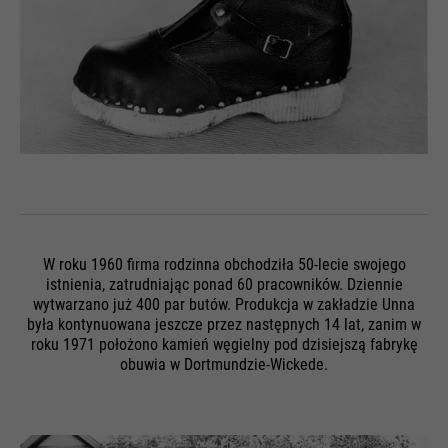
Nazwa
HSID
Żywotność
1 miesiąc
Nazwa
__utmz
Dostawca
Google
Przechowuje status zgody
Dostawca
Google Analytics
Cel
użytkownika na pliki cookie w
Żywotność
Czas trwania sesji
bieżącej domenie.
Żywotność
6 miesięcy
Google wykorzystuje tak zwane
Zawiera informację na temat
Cel
pliki cookie SID i HSID, które
źródeł odwiedzin.
rejestrują identyfikator konta
Google i ostatnie logowanie
użytkownika w cyfrowo
W roku 1960 firma rodzinna obchodziła 50-lecie swojego
istnienia, zatrudniając ponad 60 pracowników. Dziennie
podpisanej i zaszyfrowanej
Cel
Nazwa
__utmt
wytwarzano już 400 par butów. Produkcja w zakładzie Unna
formie. Połączenie tych dwóch
była kontynuowana jeszcze przez następnych 14 lat, zanim w
plików cookie umożliwia Google
roku 1971 położono kamień węgielny pod dzisiejszą fabrykę
Dostawca
Google Analytics
blokowanie wielu rodzajów
obuwia w Dortmundzie-Wickede.
ataków. Na przykład próby
Żywotność
10 minut
kradzieży informacji z formularzy
można zatrzymać.
Służy do ograniczenia liczby