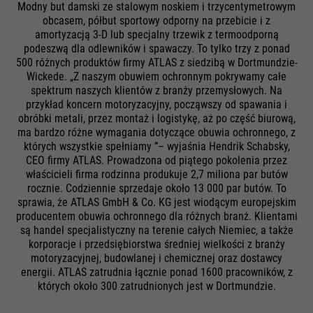
korzystania z naszej witryny.
Modny but damski ze stalowym noskiem i trzycentymetrowym
Używany jako identyfikator sesji
obcasem, półbut sportowy odporny na przebicie i z
użytkownika, aby umożliwić
Informacje o ciasteczkach
Nazwa
__utma
Cel
amortyzacją 3-D lub specjalny trzewik z termoodporną
rozpoznanie użytkownika, a tym
podeszwą dla odlewników i spawaczy. To tylko trzy z ponad
samym utrzymać sesję otwartą.
Dostawca
Google Analytics
500 różnych produktów firmy ATLAS z siedzibą w Dortmundzie-
Zawiera on losowy identyfikator,
Media zewnętrzne
Wickede. „Z naszym obuwiem ochronnym pokrywamy całe
spektrum naszych klientów z branży przemysłowych. Na
a nie określone dane
Żywotność
24 miesiące
Na tej stronie korzystamy z Google Maps. To pozwala
przykład koncern motoryzacyjny, począwszy od spawania i
użytkownika.
nam wyświetlać interaktywne mapy bezpośrednio na
obróbki metali, przez montaż i logistykę, aż po część biurową,
Służy do rozróżniania sesji
stronie internetowej i umożliwia wygodne korzystanie z
ma bardzo różne wymagania dotyczące obuwia ochronnego, z
Cel
funkcji mapy.
użytkowników.
których wszystkie spełniamy ”– wyjaśnia Hendrik Schabsky,
CEO firmy ATLAS. Prowadzona od piątego pokolenia przez
Informacje o ciasteczkach
Nazwa
NID
właścicieli firma rodzinna produkuje 2,7 miliona par butów
Nazwa
PHPSESSID
rocznie. Codziennie sprzedaje około 13 000 par butów. To
Dostawca
Google Maps
sprawia, że ​​ATLAS GmbH & Co. KG jest wiodącym europejskim
Dostawca
Ende der Sitzung
Nazwa
__utmb
Externe Inhalte
producentem obuwia ochronnego dla różnych branż. Klientami
są handel specjalistyczny na terenie całych Niemiec, a także
Żywotność
6 miesięcy
Żywotność
Czas trwania sesji
Dostawca
Google Analytics
korporacje i przedsiębiorstwa średniej wielkości z branży
motoryzacyjnej, budowlanej i chemicznej oraz dostawcy
Służy do wyświetlania Map
energii. ATLAS zatrudnia łącznie ponad 1600 pracowników, z
Standardowa identyfikacja sesji
Żywotność
30 dni
Google. Pliki cookie są
których około 300 zatrudnionych jest w Dortmundzie.
Cel
PHP (dotyczy tylko
uwzględniane w zapytaniach
Służy do określania nowych sesji
administratorów).