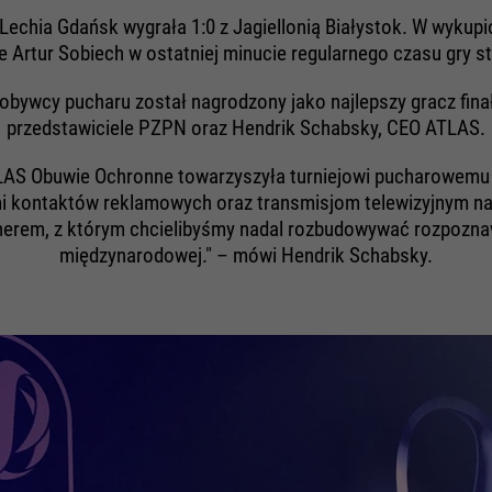
echia Gdańsk wygrała 1:0 z Jagiellonią Białystok. W wykup
rtur Sobiech w ostatniej minucie regularnego czasu gry st
bywcy pucharu został nagrodzony jako najlepszy gracz fin
przedstawiciele PZPN oraz Hendrik Schabsky, CEO ATLAS.
LAS Obuwie Ochronne towarzyszyła turniejowi pucharowemu j
i kontaktów reklamowych oraz transmisjom telewizyjnym na
tnerem, z którym chcielibyśmy nadal rozbudowywać rozpozna
międzynarodowej." – mówi Hendrik Schabsky.