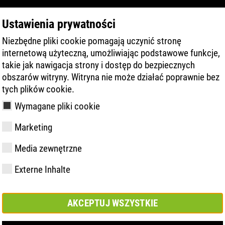
Ustawienia prywatności
Niezbędne pliki cookie pomagają uczynić stronę
PRODUKT
TECHNOLOGIA
SERWIS
internetową użyteczną, umożliwiając podstawowe funkcje,
takie jak nawigacja strony i dostęp do bezpiecznych
obszarów witryny. Witryna nie może działać poprawnie bez
i
tych plików cookie.
Wymagane pliki cookie
Marketing
Media zewnętrzne
y
ries
chnologia
Członkostwo i
FAST Series
Materiały
Kontakt
Wartości
FLASH Serie
Know-How
Targi
Externe Inhalte
partnerstwa
AKCEPTUJ WSZYSTKIE