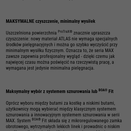
MAKSYMALNE czyszczenie, minimalny wysiłek
ProTraX®
Uszczelniona powierzchnia
znacznie upraszcza
czyszczenie: nowy materiał ATLAS nie wymaga specjalnych
środków pielęgnacyjnych i można go szybko wyczyścić przy
minimalnym wysiłku fizycznym. Oznacza to, że seria MAX
zawsze zapewnia profesjonalny wygląd - dzięki czemu jak
najwięcej czasu można poświęcić na rzeczywistą pracę, a
wymagana jest jedynie minimalna pielęgnacja.
BOA®
Maksymalny wybór z systemem sznurowania lub
Fit
Oprócz wyboru między butami za kostkę a niskimi butami,
użytkownicy mogą wybierać między klasycznym systemem
sznurowania a innowacyjnym systemem sznurowania w serii
BOA®
MAX. System
Fit składa się z mikroregulowanego zamka
obrotowego, wytrzymałych lekkich linek i prowadnic o niskim