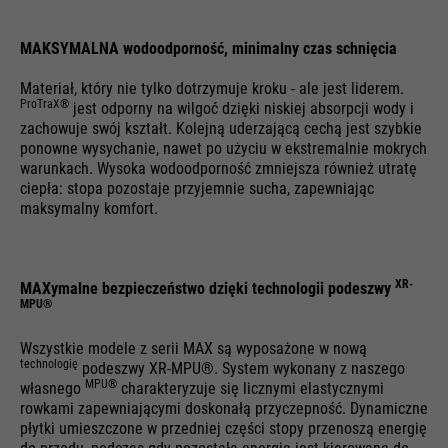
Cel
żądań.
MAKSYMALNA wodoodporność, minimalny czas schnięcia
Materiał, który nie tylko dotrzymuje kroku - ale jest liderem.
ProTraX®
jest odporny na wilgoć dzięki niskiej absorpcji wody i
zachowuje swój kształt. Kolejną uderzającą cechą jest szybkie
ponowne wysychanie, nawet po użyciu w ekstremalnie mokrych
warunkach. Wysoka wodoodporność zmniejsza również utratę
ciepła: stopa pozostaje przyjemnie sucha, zapewniając
maksymalny komfort.
XR-
MAXymalne bezpieczeństwo dzięki technologii podeszwy
MPU®
Wszystkie modele z serii MAX są wyposażone w nową
technologię
podeszwy XR-MPU®. System wykonany z naszego
MPU®
własnego
charakteryzuje się licznymi elastycznymi
rowkami zapewniającymi doskonałą przyczepność. Dynamiczne
płytki umieszczone w przedniej części stopy przenoszą energię