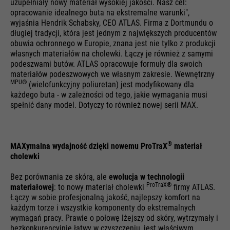
wysyłanych przez przegladarki
uzupełniały nowy materiał wysokiej jakości. Nasz cel:
i wizyt. Jest aktualizowany za
Cel
do witryn Google. Zawiera
opracowanie idealnego buta na ekstremalne warunki",
Cel
każdym razem, gdy dane są
wyjaśnia Hendrik Schabsky, CEO ATLAS. Firma z Dortmundu o
unikalny identyfikator, którego
wysyłane do Google Analytics.
długiej tradycji, która jest jednym z największych producentów
Google używa do zapisywania
obuwia ochronnego w Europie, znana jest nie tylko z produkcji
Nazwa
be_typo_user
preferowanych ustawień i innych
własnych materiałów na cholewki. Łączy je również z samymi
informacji, np. preferowany język
podeszwami butów. ATLAS opracowuje formuły dla swoich
Dostawca
TYPO3
itp.
materiałów podeszwowych we własnym zakresie. Wewnętrzny
Nazwa
__utmc
MPU®
(wielofunkcyjny poliuretan) jest modyfikowany dla
Żywotność
Czas trwania sesji
każdego buta - w zależności od tego, jakie wymagania musi
spełnić dany model. Dotyczy to również nowej serii MAX.
Dostawca
Google Analytics
Ten plik cookie informuje
Nazwa
1P_JAR
witrynę, czy użytkownik jest
Żywotność
Czas trwania sesji
Cel
zalogowany do panelu Typo3 i
®
MAXymalna wydajność dzięki nowemu ProTraX
materiał
Dostawca
Google
W przeszłości ten plik cookie był
ma prawa do zarządzania nim.
cholewki
używany w połączeniu z plikiem
Żywotność
1 miesiąc
Cel
cookie __utmb w celu ustalenia,
Bez porównania ze skórą, ale
ewolucja w technologii
ProTraX®
materiałowej
: to nowy materiał cholewki
firmy ATLAS.
czy użytkownik był na nowej
Cel
Korzystanie z Google
Łączy w sobie profesjonalną jakość, najlepszy komfort na
sesji / wizycie.
Nazwa
cookie_optin
każdym torze i wszystkie komponenty do ekstremalnych
wymagań pracy. Prawie o połowę lżejszy od skóry, wytrzymały i
Dostawca
Sgalinski
bezkonkurencyjnie łatwy w czyszczeniu, jest właściwym