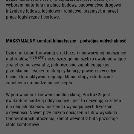
wyborem materiału na place budowy, budownictwo drogowe i
Nazwa
HSID
inżynierię lądową, leśnictwo i rolnictwo, przemysł, a nawet
Żywotność
1 miesiąc
Nazwa
__utmz
prace logistyczne i portowe.
Dostawca
Google
Przechowuje status zgody
Dostawca
Google Analytics
Cel
użytkownika na pliki cookie w
Żywotność
Czas trwania sesji
bieżącej domenie.
Żywotność
6 miesięcy
MAKSYMALNY komfort klimatyczny - podwójna oddychalność
Google wykorzystuje tak zwane
Dzięki mikroperforowanej strukturze i innowacyjnej mieszance
Zawiera informację na temat
Cel
pliki cookie SID i HSID, które
ProTraX®
materiałów,
może szczególnie szybko uwalniać wilgoć
źródeł odwiedzin.
rejestrują identyfikator konta
z wnętrza na zewnątrz, jednocześnie zapobiegając jej
przenikaniu. Tworzy to stałą cyrkulację powietrza w całym
Google i ostatnie logowanie
bucie, która aktywnie reguluje klimat stopy i skutecznie
użytkownika w cyfrowo
zapobiega gromadzeniu się ciepła.
podpisanej i zaszyfrowanej
Cel
Nazwa
__utmt
formie. Połączenie tych dwóch
W porównaniu z konwencjonalną skórą, ProTraX® jest
plików cookie umożliwia Google
dwukrotnie bardziej oddychający - jest to decydująca zaleta
Dostawca
Google Analytics
dla długich okresów noszenia i wymagających fizycznie
blokowanie wielu rodzajów
aktywności. Nawet przy dużym obciążeniu lub w wysokich
ataków. Na przykład próby
Żywotność
10 minut
temperaturach otoczenia, klimat wewnątrz buta pozostaje
kradzieży informacji z formularzy
stale komfortowy.
można zatrzymać.
Służy do ograniczenia liczby