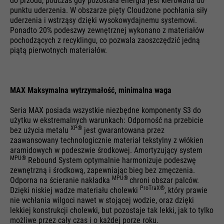
do przodu, podczas gdy pozostała energia jest kierowana do
punktu uderzenia. W obszarze pięty Cloudzone pochłania siły
uderzenia i wstrząsy dzięki wysokowydajnemu systemowi.
Ponadto 20% podeszwy zewnętrznej wykonano z materiałów
pochodzących z recyklingu, co pozwala zaoszczędzić jedną
piątą pierwotnych materiałów.
MAX Maksymalna wytrzymałość, minimalna waga
Seria MAX posiada wszystkie niezbędne komponenty S3 do
użytku w ekstremalnych warunkach: Odporność na przebicie
XP®
bez użycia metalu
jest gwarantowana przez
zaawansowany technologicznie materiał tekstylny z włókien
aramidowych w podeszwie środkowej. Amortyzujący system
MPU®
Rebound System optymalnie harmonizuje podeszwę
zewnętrzną i środkową, zapewniając bieg bez zmęczenia.
MPU®
Odporna na ścieranie nakładka
chroni obszar palców.
ProTraX®
Dzięki niskiej wadze materiału cholewki
, który prawie
nie wchłania wilgoci nawet w stojącej wodzie, oraz dzięki
lekkiej konstrukcji cholewki, but pozostaje tak lekki, jak to tylko
możliwe przez cały czas i o każdej porze roku.