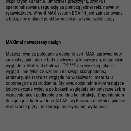
współczynniku tarcia. Umożliwia precyzyjną, szybką i
spersonalizowaną regulację za pomocą jednej ręki, nawet w
rękawiczkach. W serii MAX system BOA Fit jest zainstalowany
z boku, aby uniknąć punktów nacisku na tylną część stopy.
MAXimal nowoczesny design
Możesz również polegać na designie serii MAX: zarówno buty
za kostkę, jak i niskie buty zachwycają klasycznym, eleganckim
ProTraX®
wyglądem. Materiał cholewki
ma wysokiej jakości
wygląd - nie tylko ze względu na swoją skóropodobną
strukturę, ale także ze względu na właściwości materiału
odpornego na zabrudzenia. Stylowe, opcjonalnie kontrastujące
kolorystycznie wcięcia po bokach wyglądają jak optyczne żebra
wzmacniające i podkreślają solidną konstrukcję. Dopełnieniem
designu jest kultowe logo ATLAS i wytłoczona obietnica jakości
w obszarze pięty - deklaracja maksymalnej wydajności.