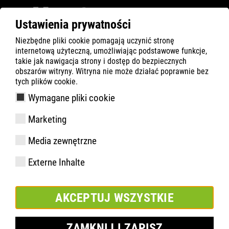
Ustawienia prywatności
Niezbędne pliki cookie pomagają uczynić stronę
ATLAS
Company
Inside
internetową użyteczną, umożliwiając podstawowe funkcje,
Maksymalna ochrona: ATLAS wprowadza serię
takie jak nawigacja strony i dostęp do bezpiecznych
obszarów witryny. Witryna nie może działać poprawnie bez
MAX
tych plików cookie.
Wymagane pliki cookie
Marketing
Media zewnętrzne
Externe Inhalte
AKCEPTUJ WSZYSTKIE
ZAMKNIJ I ZAPISZ