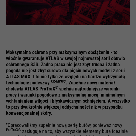
korzystania z naszej witryny.
Używany jako identyfikator sesji
użytkownika, aby umożliwić
Informacje o ciasteczkach
Nazwa
__utma
Cel
rozpoznanie użytkownika, a tym
samym utrzymać sesję otwartą.
Dostawca
Google Analytics
Zawiera on losowy identyfikator,
Media zewnętrzne
a nie określone dane
Żywotność
24 miesiące
Na tej stronie korzystamy z Google Maps. To pozwala
użytkownika.
nam wyświetlać interaktywne mapy bezpośrednio na
Maksymalna ochrona przy maksymalnym obciążeniu - to
Służy do rozróżniania sesji
stronie internetowej i umożliwia wygodne korzystanie z
Cel
właśnie gwarantuje ATLAS w swojej najnowszej serii obuwia
funkcji mapy.
użytkowników.
ochronnego S3S. Żadna praca nie jest zbyt trudna i żadna
pogoda nie jest zbyt surowa dla pięciu nowych modeli z serii
Informacje o ciasteczkach
Nazwa
NID
ATLAS MAX. I to nie tylko ze względu na bardzo wytrzymałą
Nazwa
PHPSESSID
XR-MPU®
technologię podeszwy
. Zupełnie nowy materiał
Dostawca
Google Maps
®
cholewki ATLAS ProTraX
spełnia najtrudniejsze warunki
Dostawca
Ende der Sitzung
Nazwa
__utmb
Externe Inhalte
pracy i warunki pogodowe z maksymalną mocą, minimalnym
Żywotność
6 miesięcy
wchłanianiem wilgoci i błyskawicznym schnięciem. A wszystko
Żywotność
Czas trwania sesji
Dostawca
Google Analytics
to przy dwukrotnie większej oddychalności niż w przypadku
konwencjonalnej skóry.
Służy do wyświetlania Map
Standardowa identyfikacja sesji
Żywotność
30 dni
Google. Pliki cookie są
"Opracowaliśmy zupełnie nową serię butów, ponieważ nowy
Cel
PHP (dotyczy tylko
uwzględniane w zapytaniach
ProTraX®
zasługuje na to, aby wszystkie elementy buta idealnie
Służy do określania nowych sesji
administratorów).